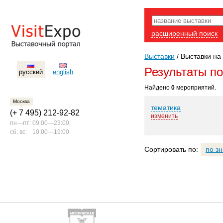
расширенный поиск
Выставки
/
Выставки на 
Результаты п
русский
english
Найдено
0
мероприятий.
Москва
тематика
(+ 7 495) 212-92-82
изменить
пн—пт:
09:00—23:00;
сб, вс:
10:00—19:00
Сортировать по:
по з