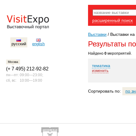
расширенный поиск
Выставки
/
Выставки на 
Результаты п
русский
english
Найдено
0
мероприятий.
Москва
тематика
(+ 7 495) 212-92-82
изменить
пн—пт:
09:00—23:00;
сб, вс:
10:00—19:00
Сортировать по:
по з