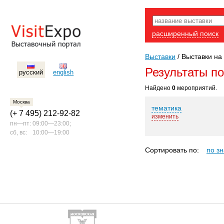
расширенный поиск
Выставки
/
Выставки на 
Результаты п
русский
english
Найдено
0
мероприятий.
Москва
тематика
(+ 7 495) 212-92-82
изменить
пн—пт:
09:00—23:00;
сб, вс:
10:00—19:00
Сортировать по:
по з