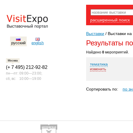
расширенный поиск
Выставки
/
Выставки на 
Результаты п
русский
english
Найдено
0
мероприятий.
Москва
тематика
(+ 7 495) 212-92-82
изменить
пн—пт:
09:00—23:00;
сб, вс:
10:00—19:00
Сортировать по:
по з