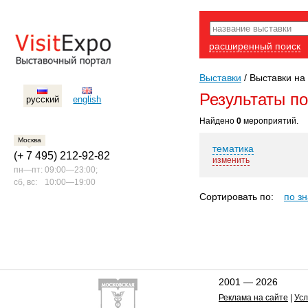
расширенный поиск
Выставки
/
Выставки на 
Результаты п
русский
english
Найдено
0
мероприятий.
Москва
тематика
(+ 7 495) 212-92-82
изменить
пн—пт:
09:00—23:00;
сб, вс:
10:00—19:00
Сортировать по:
по з
2001 — 2026
Реклама на сайте
|
Усл