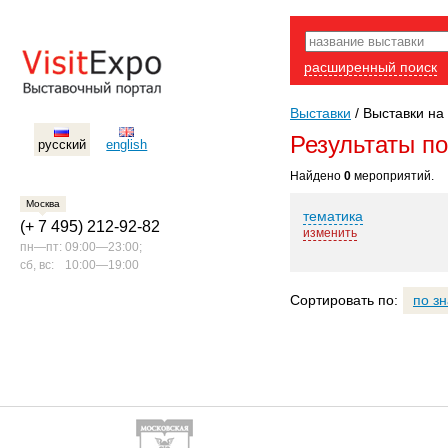
расширенный поиск
Выставки
/
Выставки на
Результаты п
русский
english
Найдено
0
мероприятий.
Москва
тематика
(+ 7 495) 212-92-82
изменить
пн—пт:
09:00—23:00;
сб, вс:
10:00—19:00
Сортировать по:
по з