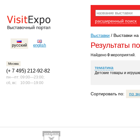
расширенный поиск
Выставки
/
Выставки на 
Результаты п
русский
english
Найдено
0
мероприятий.
Москва
тематика
(+ 7 495) 212-92-82
Детские товары и игрушк
пн—пт:
09:00—23:00;
сб, вс:
10:00—19:00
Сортировать по:
по з