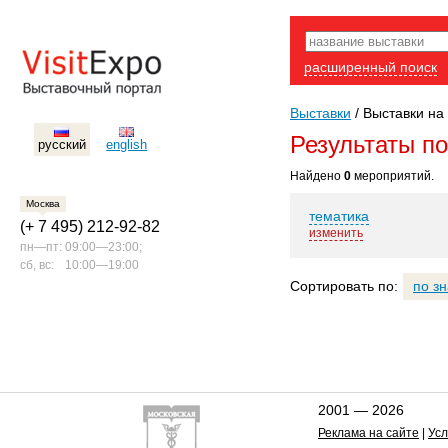
расширенный поиск
Выставки
/
Выставки на 
Результаты п
русский
english
Найдено
0
мероприятий.
Москва
тематика
(+ 7 495) 212-92-82
изменить
пн—пт:
09:00—23:00;
сб, вс:
10:00—19:00
Сортировать по:
по з
2001 — 2026
Реклама на сайте
|
Усл