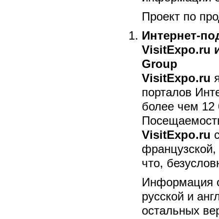
Проект по пр
Интернет-по
VisitExpo.ru
и
Group
VisitExpo.ru
я
порталов Инт
более чем 12 
Посещаемость
VisitExpo.ru
с
французской, 
что, безуслов
Информация о
русской и анг
остальных вер