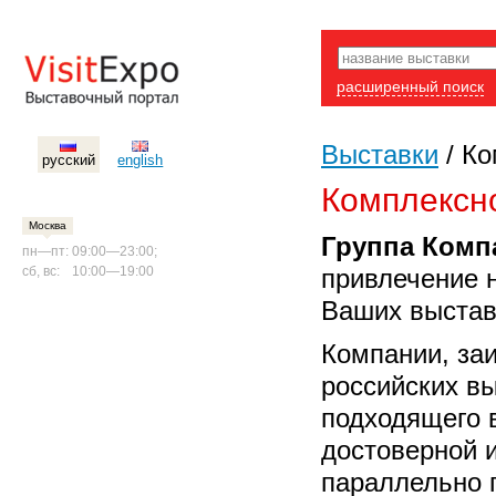
расширенный поиск
Выставки
/
Ко
русский
english
Комплексн
Москва
Группа Комп
пн—пт:
09:00—23:00;
сб, вс:
10:00—19:00
привлечение 
Ваших выставо
Компании, за
российских в
подходящего в
достоверной 
параллельно 