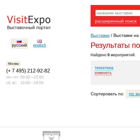
расширенный поиск
Выставки
/
Выставки на 
Результаты п
русский
english
Найдено
0
мероприятий.
Москва
тематика
(+ 7 495) 212-92-82
изменить
пн—пт:
09:00—23:00;
сб, вс:
10:00—19:00
Сортировать по:
по з