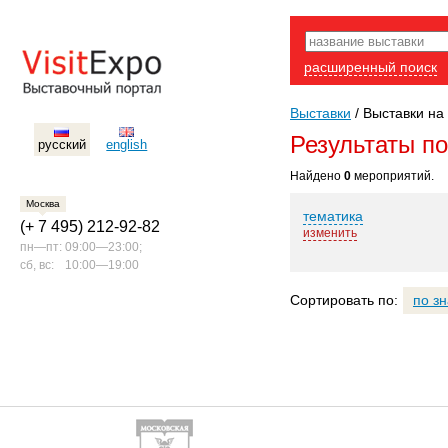
расширенный поиск
Выставки
/
Выставки на 
Результаты п
русский
english
Найдено
0
мероприятий.
Москва
тематика
(+ 7 495) 212-92-82
изменить
пн—пт:
09:00—23:00;
сб, вс:
10:00—19:00
Сортировать по:
по з