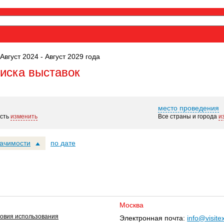
Август 2024 - Август 2029 года
оиска выставок
место проведения
сть
изменить
Все страны и города
и
начимости
по дате
Москва
овия использования
Электронная почта:
info@visite