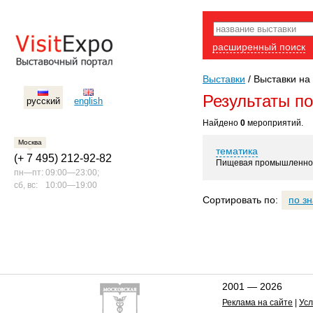
расширенный поиск
Выставки
/
Выставки на 
Результаты п
русский
english
Найдено
0
мероприятий.
Москва
тематика
(+ 7 495) 212-92-82
Пищевая промышленно
пн—пт:
09:00—23:00;
сб, вс:
10:00—19:00
Сортировать по:
по з
2001 — 2026
Реклама на сайте
|
Усл