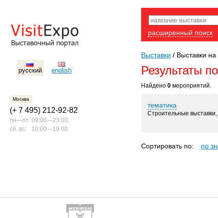
расширенный поиск
Выставки
/
Выставки на 
Результаты п
русский
english
Найдено
0
мероприятий.
Москва
тематика
(+ 7 495) 212-92-82
Строительные выставки, д
пн—пт:
09:00—23:00;
сб, вс:
10:00—19:00
Сортировать по:
по з