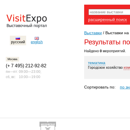
расширенный поиск
Выставки
/
Выставки на 
Результаты п
русский
english
Найдено
0
мероприятий.
Москва
тематика
(+ 7 495) 212-92-82
Городское хозяйство
изм
пн—пт:
09:00—23:00;
сб, вс:
10:00—19:00
Сортировать по:
по з