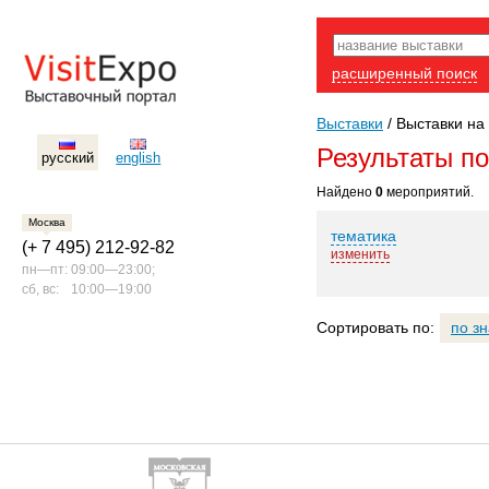
расширенный поиск
Выставки
/
Выставки на
Результаты п
русский
english
Найдено
0
мероприятий.
Москва
тематика
(+ 7 495) 212-92-82
изменить
пн—пт:
09:00—23:00;
сб, вс:
10:00—19:00
Сортировать по:
по з